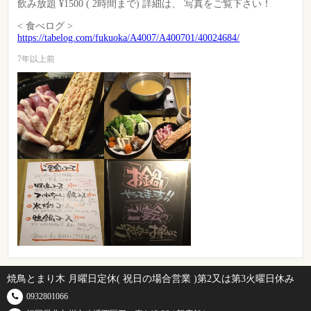
飲み放題 ¥1500 ( 2時間まで) 詳細は、 写真をご覧下さい！
< 食べログ >
https://tabelog.com/fukuoka/A4007/A400701/40024684/
7年以上前
焼鳥とまり木 月曜日定休( 祝日の場合営業 )第2又は第3火曜日休み
0932801066