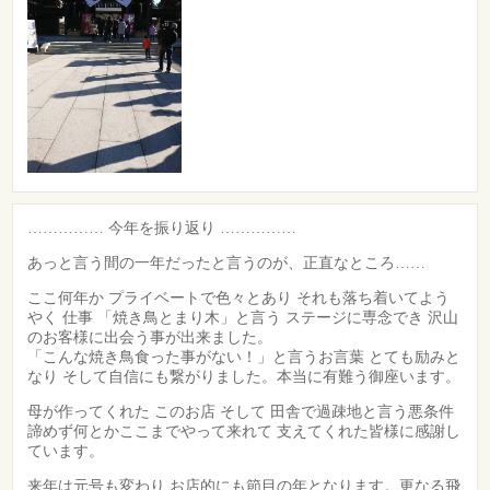
…………… 今年を振り返り ……………
あっと言う間の一年だったと言うのが、正直なところ……
ここ何年か プライベートで色々とあり それも落ち着いてよう
やく 仕事 「焼き鳥とまり木」と言う ステージに専念でき 沢山
のお客様に出会う事が出来ました。
「こんな焼き鳥食った事がない！」と言うお言葉 とても励みと
なり そして自信にも繋がりました。本当に有難う御座います。
母が作ってくれた このお店 そして 田舎で過疎地と言う悪条件
諦めず何とかここまでやって来れて 支えてくれた皆様に感謝し
ています。
来年は元号も変わり お店的にも節目の年となります。更なる飛