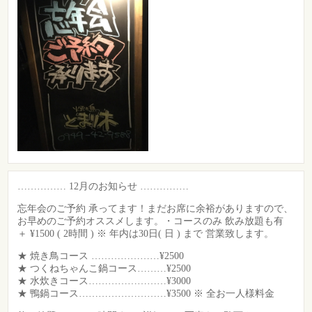
…………… 12月のお知らせ ……………
忘年会のご予約 承ってます！まだお席に余裕がありますので、
お早めのご予約オススメします。・コースのみ 飲み放題も有
＋ ¥1500 ( 2時間 ) ※ 年内は30日( 日 ) まで 営業致します。
★ 焼き鳥コース …………………¥2500
★ つくねちゃんこ鍋コース………¥2500
★ 水炊きコース……………………¥3000
★ 鴨鍋コース………………………¥3500 ※ 全お一人様料金