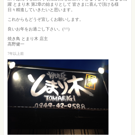
躍 とまり木 第2章の始まりとして 皆さまに喜んで頂ける様
日々精進していきたいと思います。
これからもどうぞ宜しくお願いします。
良いお年をお過ごし下さい。(^^)
焼き鳥 とまり木 店主
高野健一
7年以上前