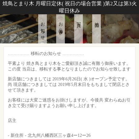
焼鳥とまり木 月曜日定休( 祝日の場合営業 )第2又は第3火
曜日休み
お知らせ
お品書き
写真
地図
…………… 移転のお知らせ ……………
平素より 焼き鳥とまり木をご愛顧頂き誠に有難う御座います。
この度 当店は、移転する事となりましたのでお知らせ致します
新店舗につきましては 2019年6月26日( 水 )オープン予定です。
尚 現店舗につきましては 2019年5月末日をもちまして閉店とさ
せて頂きます。
お客様には大変ご迷惑をお掛けしますが、今後共 変わらぬお引
き立て受け賜りますようお願い申し上げます。
店主
- 新住所 - 北九州八幡西区三ヶ森4ー12ー26